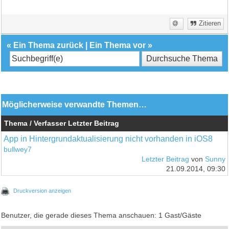
Zitieren
«
Ein Thema zurück
|
Ein Thema vor
»
Möglicherweise verwandte Themen…
Thema / Verfasser
Letzter Beitrag
App in Hintergrundaktualisierung nicht vorhanden in iOS8
bullwey7
Letzter Beitrag
von
Sunny
21.09.2014, 09:30
Druckversion anzeigen
Benutzer, die gerade dieses Thema anschauen: 1 Gast/Gäste