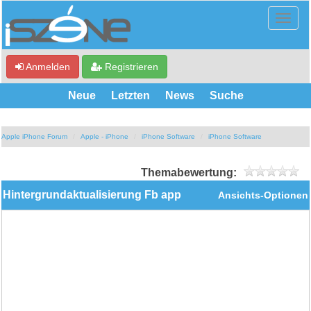
Anmelden
Registrieren
Neue
Letzten
News
Suche
Apple iPhone Forum
Apple - iPhone
iPhone Software
iPhone Software
Themabewertung:
Hintergrundaktualisierung Fb app
Ansichts-Optionen