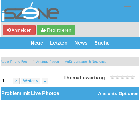
Anmelden
Registrieren
Neue
Letzten
News
Suche
Apple iPhone Forum
Anfängerfragen
Anfängerfragen & Notdienst
Themabewertung:
1
…
8
Weiter »
Problem mit Live Photos
Ansichts-Optionen