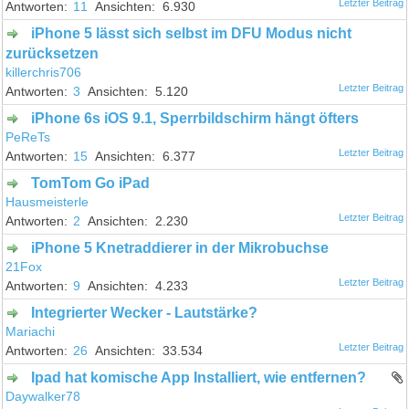
11
6.930
iPhone 5 lässt sich selbst im DFU Modus nicht
zurücksetzen
killerchris706
3
5.120
iPhone 6s iOS 9.1, Sperrbildschirm hängt öfters
PeReTs
15
6.377
TomTom Go iPad
Hausmeisterle
2
2.230
iPhone 5 Knetraddierer in der Mikrobuchse
21Fox
9
4.233
Integrierter Wecker - Lautstärke?
Mariachi
26
33.534
Ipad hat komische App Installiert, wie entfernen?
Daywalker78