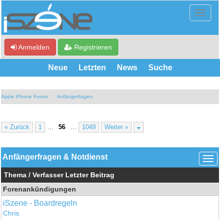
Anmelden
Registrieren
Neue
Letzten
News
Suche
Apple iPhone Forum
Anfängerfragen
« Zurück
1
…
56
…
1049
Weiter »
Anfängerfragen & Notdienst
Thema
/
Verfasser
Letzter Beitrag
Forenankündigungen
iSzene - Boardregeln
Chris