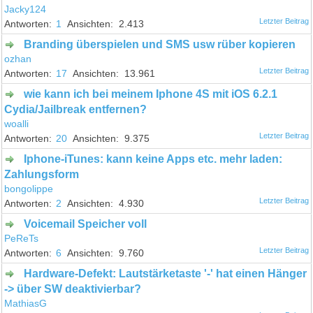
Jacky124
1
2.413
Branding überspielen und SMS usw rüber kopieren
ozhan
17
13.961
wie kann ich bei meinem Iphone 4S mit iOS 6.2.1
Cydia/Jailbreak entfernen?
woalli
20
9.375
Iphone-iTunes: kann keine Apps etc. mehr laden:
Zahlungsform
bongolippe
2
4.930
Voicemail Speicher voll
PeReTs
6
9.760
Hardware-Defekt: Lautstärketaste '-' hat einen Hänger
-> über SW deaktivierbar?
MathiasG