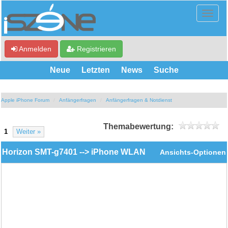
Anmelden
Registrieren
Neue
Letzten
News
Suche
Apple iPhone Forum
Anfängerfragen
Anfängerfragen & Notdienst
Themabewertung:
1
Weiter »
Horizon SMT-g7401 --> iPhone WLAN
Ansichts-Optionen