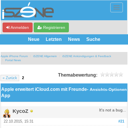
Anmelden
Registrieren
Neue
Letzten
News
Suche
Apple iPhone Forum
iSZENE Allgemein
iSZENE Ankündigungen & Feedback
Portal News
Themabewertung:
« Zurück
2
Apple erweitert iCloud.com mit Freunde-
Ansichts-Optionen
App
KycoZ
It's not a bug...
22.10.2015, 15:31
#21