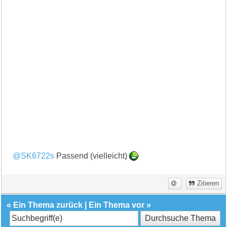
@SK6722s
Passend (vielleicht)
Zitieren
«
Ein Thema zurück
|
Ein Thema vor
»