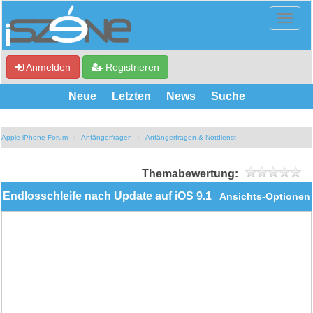
Anmelden
Registrieren
Neue
Letzten
News
Suche
Apple iPhone Forum
Anfängerfragen
Anfängerfragen & Notdienst
Themabewertung:
Endlosschleife nach Update auf iOS 9.1
Ansichts-Optionen