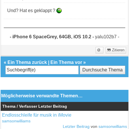
Und? Hat es geklappt ?
- iPhone 6 SpaceGrey, 64GB, iOS 10.2 -
yalu102b7 -
Zitieren
«
Ein Thema zurück
|
Ein Thema vor
»
Möglicherweise verwandte Themen…
Thema / Verfasser
Letzter Beitrag
Endlosschleife für musik in iMovie
samsonwilliams
Letzter Beitrag
von
samsonwilliams