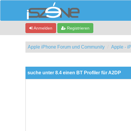
Anmelden
Registrieren
Apple iPhone Forum und Community
Apple - 
0 Bewertung(en) - 0 im Durchschnitt
1
2
3
4
5
suche unter 8.4 einen BT Profiler für A2DP