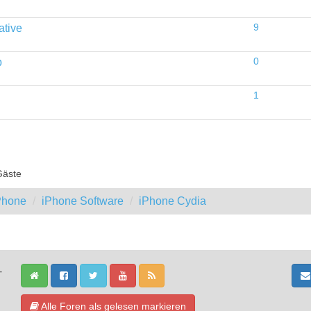
ative
9
b
0
1
Gäste
iPhone
iPhone Software
iPhone Cydia
-
Alle Foren als gelesen markieren