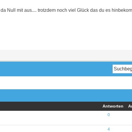
da Null mit aus.... trotzdem noch viel Glück das du es hinbeko
Antworten
A
0
4