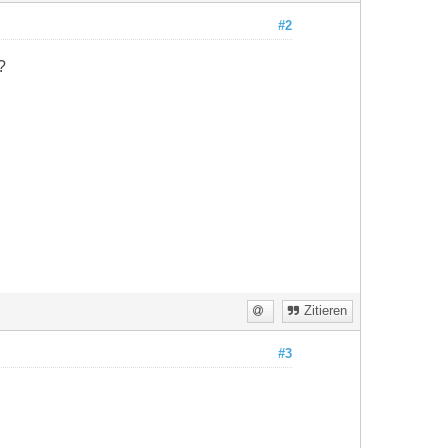
#2
?
Zitieren
#3