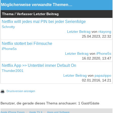
Möglicherweise verwandte Themen…
Thema / Verfasser
Letzter Beitrag
Netflix willl jedes mal PIN bei jeder Serienfolge
Schrotty
Letzter Beitrag
von
ritayong
25.04.2023, 22:32
Netflix stottert bei Filmsuche
iPhone5s
Letzter Beitrag
von
iPhone5s
16.02.2020, 13:47
Netflix App >> Untertitel immer Default On
Thunder2001
Letzter Beitrag
von
papazippo
02.01.2016, 14:21
Druckversion anzeigen
Benutzer, die gerade dieses Thema anschauen: 1 Gast/Gäste
Apple iPhone Forum
Apple TV 4
Apps und Software