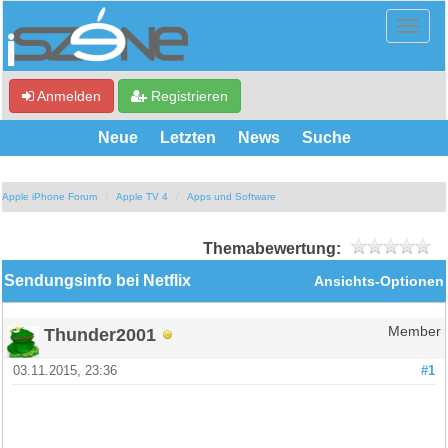
Anmelden
Registrieren
Neue
Letzten
News
Suche
Apple iPhone Forum
Apple TV 4
Apps und Software
Themabewertung:
Sendungsinfo bei Netflix
Ansichts-Optionen
Thunder2001
Member
03.11.2015, 23:36
#1