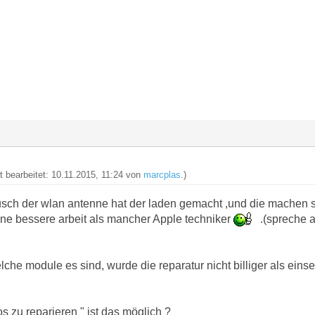
t bearbeitet: 10.11.2015, 11:24 von
marcplas
.)
usch der wlan antenne hat der laden gemacht ,und die machen s
e bessere arbeit als mancher Apple techniker
.(spreche a
he module es sind, wurde die reparatur nicht billiger als eins
os zu reparieren " ist das möglich ?