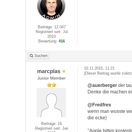
Beiträge: 12.047
Registriert seit: Jul
2010
Bewertung:
416
Suchen
10.11.2015, 11:21
marcplas
(Dieser Beitrag wurde zuletz
Junior Member
@auerberger
der ta
Denke die machen ein
@Fredfres
wenn man wusste welc
die ecke)
Beiträge: 16
Registriert seit: Jan
"Apple bitten kostenl