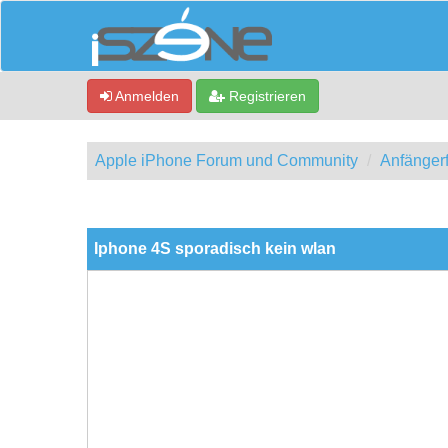
Anmelden
Registrieren
Apple iPhone Forum und Community
Anfänger
0 Bewertung(en) - 0 im Durchschnitt
1
2
3
4
5
Iphone 4S sporadisch kein wlan