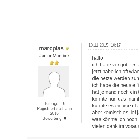
10.11.2015, 10:17
marcplas
Junior Member
hallo
ich habe vor gut 1,5
jetzt habe ich oft wla
die netze werden zum
ich habe die neuste f
hat jemand noch ein 
könnte nun das mainb
Beiträge: 16
könnte es ein vorsch
Registriert seit: Jan
aber komisch es lief ja
2015
Bewertung:
0
was könnte ich noch
vielen dank im vorau