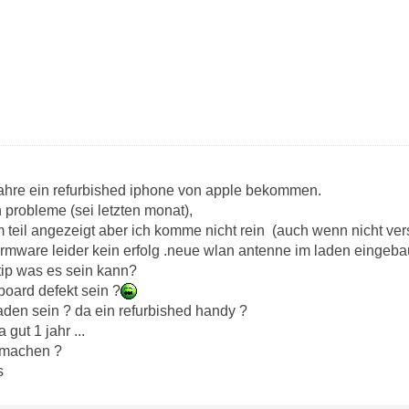
 jahre ein refurbished iphone von apple bekommen.
n probleme (sei letzten monat),
 teil angezeigt aber ich komme nicht rein (auch wenn nicht ver
irmware leider kein erfolg .neue wlan antenne im laden eingebaut
tip was es sein kann?
oard defekt sein ?
aden sein ? da ein refurbished handy ?
 gut 1 jahr ...
 machen ?
s