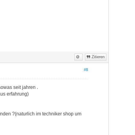
Zitieren
#8
owas seit jahren .
us erfahrung)
enden ?(naturlich im techniker shop um