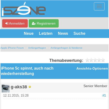
Anmelden
Registrieren
Neue
Letzten
News
Suche
Apple iPhone Forum
Anfängerfragen
Anfängerfragen & Notdienst
Themabewertung:
iPhone 5c spinnt, auch nach
Ansichts-Optionen
wiederherstellung
g-aks38
Senior Member
12.11.2015, 15:28
#1