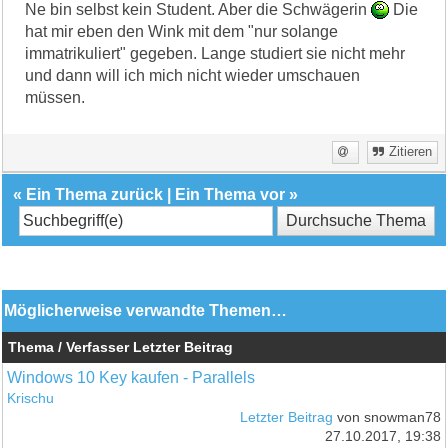
Ne bin selbst kein Student. Aber die Schwägerin
Die
hat mir eben den Wink mit dem "nur solange
immatrikuliert" gegeben. Lange studiert sie nicht mehr
und dann will ich mich nicht wieder umschauen
müssen.
Zitieren
«
Ein Thema zurück
|
Ein Thema vor
»
Möglicherweise verwandte Themen…
Thema / Verfasser
Letzter Beitrag
Windows 10 Key kaufen - Parallels
Krischu
Letzter Beitrag
von snowman78
27.10.2017, 19:38