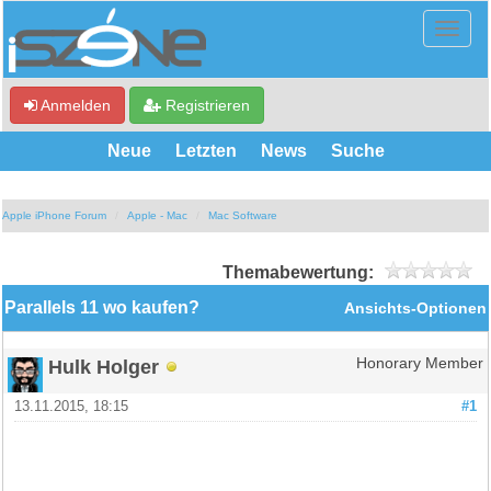
Anmelden
Registrieren
Neue
Letzten
News
Suche
Apple iPhone Forum
Apple - Mac
Mac Software
Themabewertung:
Parallels 11 wo kaufen?
Ansichts-Optionen
Hulk Holger
Honorary Member
13.11.2015, 18:15
#1