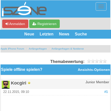
Anmelden
Registrieren
Neue
Letzten
News
Suche
Apple iPhone Forum
Anfängerfragen
Anfängerfragen & Notdienst
Themabewertung:
Spiele offline spielen?
Ansichts-Optionen
Kocgiri
Junior Member
22.11.2015, 09:10
#1