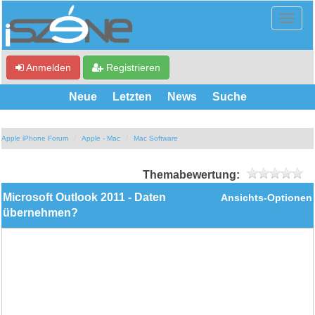
Anmelden
Registrieren
Neue
Letzten
News
Suche
Apple iPhone Forum
Apple - Mac
Mac Software
Themabewertung:
Microsoft Outlook 2011 - Daten
Ansichts-Optionen
übernehmen?