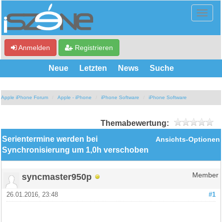
Anmelden
Registrieren
Neue
Letzten
News
Suche
Apple iPhone Forum
Apple - iPhone
iPhone Software
iPhone Software
Themabewertung:
Serientermine werden bei
Ansichts-Optionen
Synchronisierung um 1,0h verschoben
syncmaster950p
Member
26.01.2016, 23:48
#1