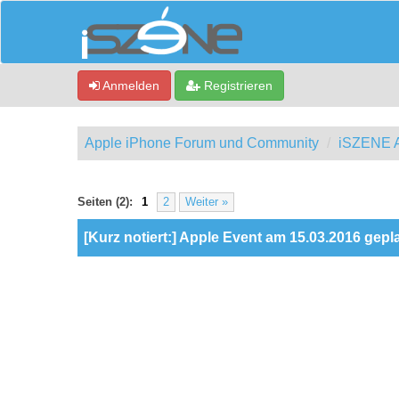
Anmelden
Registrieren
Apple iPhone Forum und Community
iSZENE A
0 Bewertung(en) - 0 im Durchschnitt
1
2
3
4
5
Seiten (2):
1
2
Weiter »
[Kurz notiert:] Apple Event am 15.03.2016 gepl