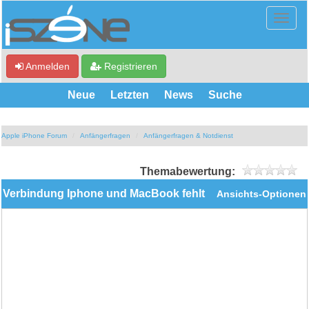
Anmelden
Registrieren
Neue
Letzten
News
Suche
Apple iPhone Forum
Anfängerfragen
Anfängerfragen & Notdienst
Themabewertung:
Verbindung Iphone und MacBook fehlt
Ansichts-Optionen