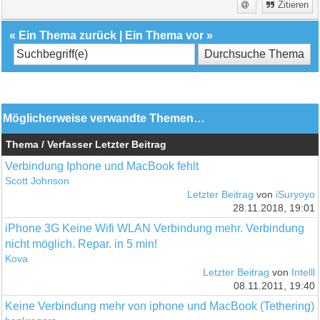
Zitieren
«
Ein Thema zurück
|
Ein Thema vor
»
Möglicherweise verwandte Themen…
Thema / Verfasser
Letzter Beitrag
Verbindung Iphone und MacBook fehlt
Scott Johnson
Letzter Beitrag
von
iSuryoyo
28.11.2018, 19:01
iPhone 3G Keine Wifi WLAN Verbindung mehr. Verbindung
nicht möglich. Repar. in 5 min!
Kova
Letzter Beitrag
von
Intelll
08.11.2011, 19:40
Keine Verbindung mehr von iphone und MacBook (Tethering)