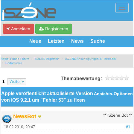
Anmelden
Registrieren
Neue
Letzten
News
Suche
Apple iPhone Forum
iSZENE Allgemein
iSZENE Ankündigungen & Feedback
Portal News
Themabewertung:
1
Weiter »
Apple veröffentlicht aktualisierte Version
Ansichts-Optionen
von iOS 9.2.1 um "Fehler 53" zu fixen
NewsBot
** iSzene Bot **
18.02.2016, 20:47
#1