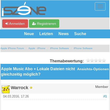
Anmelden
Registrieren
Neue
Letzten
News
Suche
Apple iPhone Forum
Apple - iPhone
iPhone Software
iPhone Software
Themabewertung:
Apple Music Abo + Lokale Dateien nicht
Ansichts-Optionen
gleichzeitig möglich?
Warrock
Member
04.03.2016, 17:26
#1