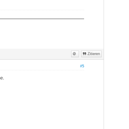
Zitieren
#5
e.