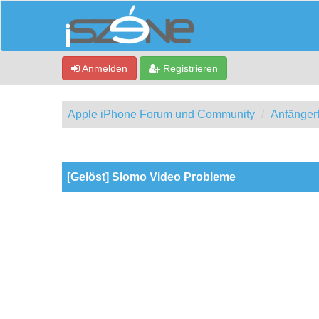
Anmelden
Registrieren
Apple iPhone Forum und Community
Anfänger
0 Bewertung(en) - 0 im Durchschnitt
1
2
3
4
5
[Gelöst] Slomo Video Probleme