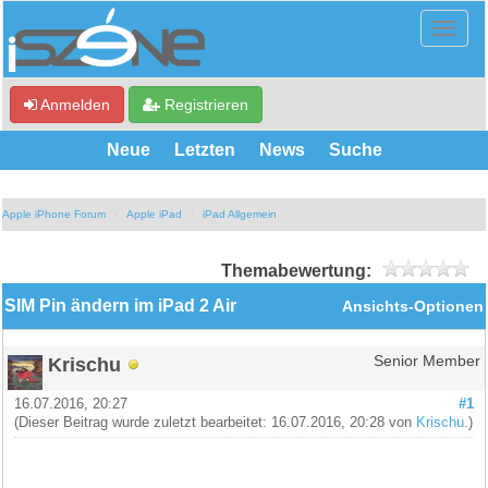
Anmelden
Registrieren
Neue
Letzten
News
Suche
Apple iPhone Forum
Apple iPad
iPad Allgemein
Themabewertung:
SIM Pin ändern im iPad 2 Air
Ansichts-Optionen
Krischu
Senior Member
16.07.2016, 20:27
#1
(Dieser Beitrag wurde zuletzt bearbeitet: 16.07.2016, 20:28 von
Krischu
.)