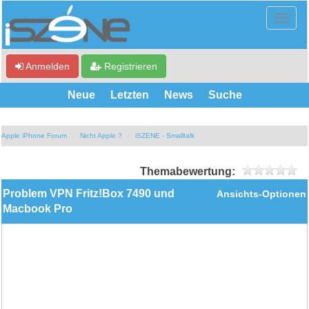
Anmelden
Registrieren
Neue
Letzten
News
Suche
Apple iPhone Forum
Nicht Apple ?
iSZENE - Smalltalk
Themabewertung:
Problem VPN Fritz!Box 7490 und
Ansichts-Optionen
Macbook Pro