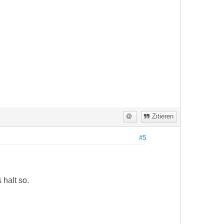
Zitieren
#5
 halt so.