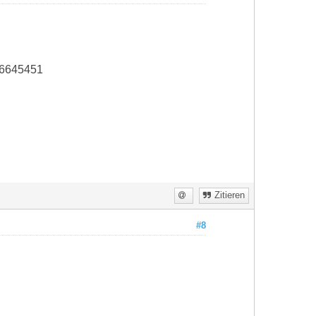
0 6645451
Zitieren
#8