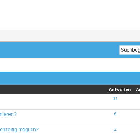
Antworten
A
11
rnieren?
6
chzeitig möglich?
2