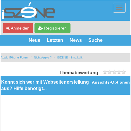
Anmelden
Registrieren
Neue
Letzten
News
Suche
Apple iPhone Forum
Nicht Apple ?
iSZENE - Smalltalk
Themabewertung:
Kennt sich wer mit Webseitenerstellung
Ansichts-Optionen
aus? Hilfe benötigt...