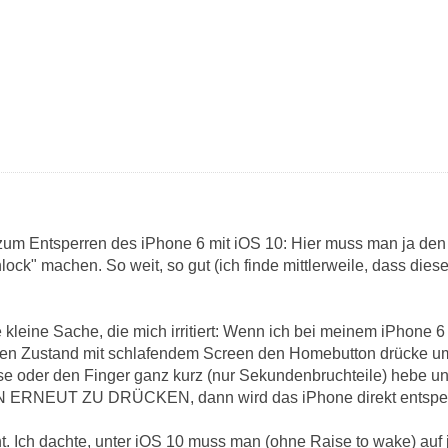
zum Entsperren des iPhone 6 mit iOS 10: Hier muss man ja de
unlock" machen. So weit, so gut (ich finde mittlerweile, dass d
ne kleine Sache, die mich irritiert: Wenn ich bei meinem iPhone 6
rten Zustand mit schlafendem Screen den Homebutton drücke u
 oder den Finger ganz kurz (nur Sekundenbruchteile) hebe und
NEUT ZU DRÜCKEN, dann wird das iPhone direkt entsperr
ht. Ich dachte, unter iOS 10 muss man (ohne Raise to wake) au