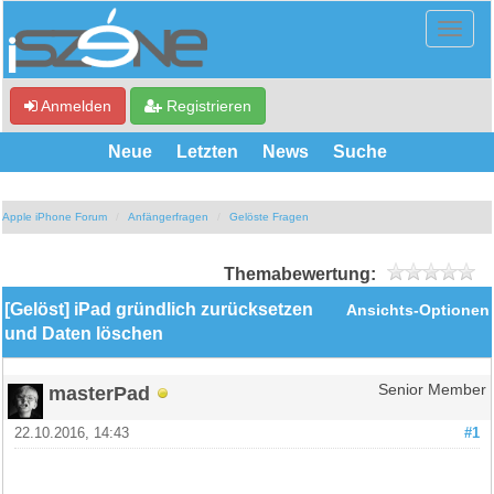
Anmelden
Registrieren
Neue
Letzten
News
Suche
Apple iPhone Forum
Anfängerfragen
Gelöste Fragen
Themabewertung:
[Gelöst] iPad gründlich zurücksetzen
Ansichts-Optionen
und Daten löschen
masterPad
Senior Member
22.10.2016, 14:43
#1