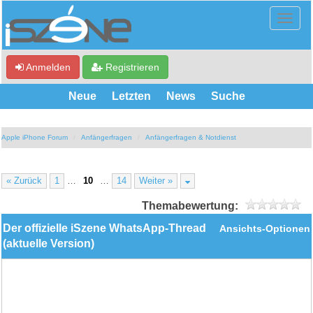
Anmelden
Registrieren
Neue
Letzten
News
Suche
Apple iPhone Forum
Anfängerfragen
Anfängerfragen & Notdienst
« Zurück
1
…
10
…
14
Weiter »
Themabewertung:
Der offizielle iSzene WhatsApp-Thread
Ansichts-Optionen
(aktuelle Version)