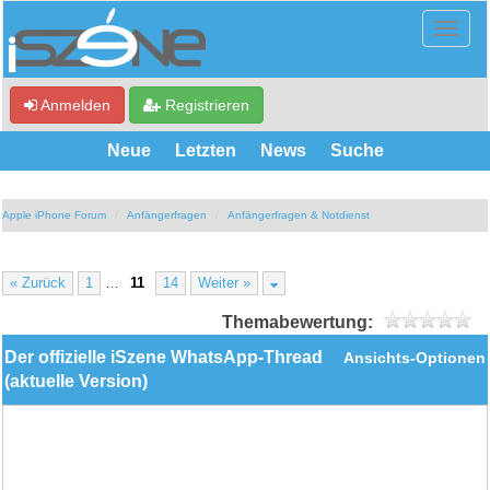
Anmelden
Registrieren
Neue
Letzten
News
Suche
Apple iPhone Forum
Anfängerfragen
Anfängerfragen & Notdienst
« Zurück
1
…
11
14
Weiter »
Themabewertung:
Der offizielle iSzene WhatsApp-Thread
Ansichts-Optionen
(aktuelle Version)