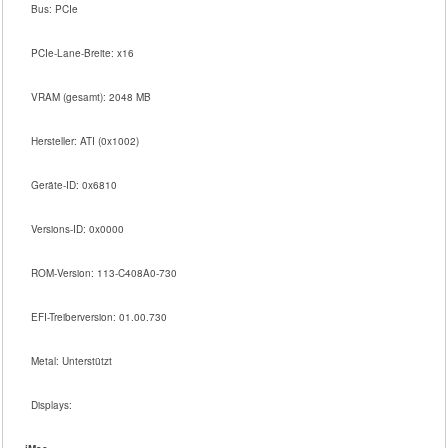
Bus: PCIe
PCIe-Lane-Breite: x16
VRAM (gesamt): 2048 MB
Hersteller: ATI (0x1002)
Geräte-ID: 0x6810
Versions-ID: 0x0000
ROM-Version: 113-C408A0-730
EFI-Treiberversion: 01.00.730
Metal: Unterstützt
Displays: