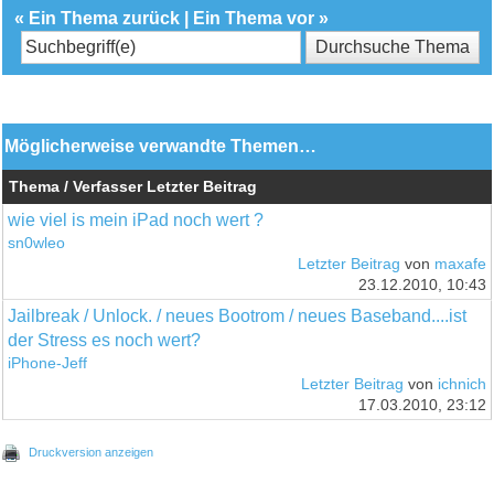
«
Ein Thema zurück
|
Ein Thema vor
»
Möglicherweise verwandte Themen…
Thema / Verfasser
Letzter Beitrag
wie viel is mein iPad noch wert ?
sn0wleo
Letzter Beitrag
von
maxafe
23.12.2010, 10:43
Jailbreak / Unlock. / neues Bootrom / neues Baseband....ist
der Stress es noch wert?
iPhone-Jeff
Letzter Beitrag
von
ichnich
17.03.2010, 23:12
Druckversion anzeigen