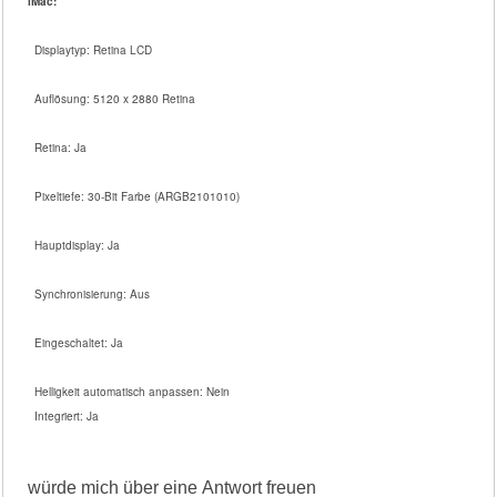
iMac:
Displaytyp: Retina LCD
Auflösung: 5120 x 2880 Retina
Retina: Ja
Pixeltiefe: 30-Bit Farbe (ARGB2101010)
Hauptdisplay: Ja
Synchronisierung: Aus
Eingeschaltet: Ja
Helligkeit automatisch anpassen: Nein
Integriert: Ja
würde mich über eine Antwort freuen