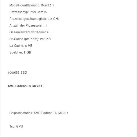
Modell-Identifizierung: iMac15,1
Prozessortyp: Intel Core i5
Prozessorgeschwindigkeit: 3,5 GHz
Anzahl der Prozessoren: 1
Gesamtanzahl der Kerne: 4
L2-Cache (pro Kern): 256 KB
L3-Cache: 6 MB
Speicher: 8 GB
1000GB SSD
AMD Radeon R9 M290X:
Chipsatz-Modell: AMD Radeon R9 M290X
Typ: GPU