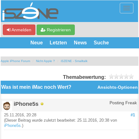
Anmelden
Registrieren
Neue
Letzten
News
Suche
Apple iPhone Forum
Nicht Apple ?
iSZENE - Smalltalk
Themabewertung:
Was ist mein iMac noch Wert?
Ansichts-Optionen
iPhone5s
Posting Freak
25.11.2016, 20:28
#1
(Dieser Beitrag wurde zuletzt bearbeitet: 25.11.2016, 20:38 von
iPhone5s
.)