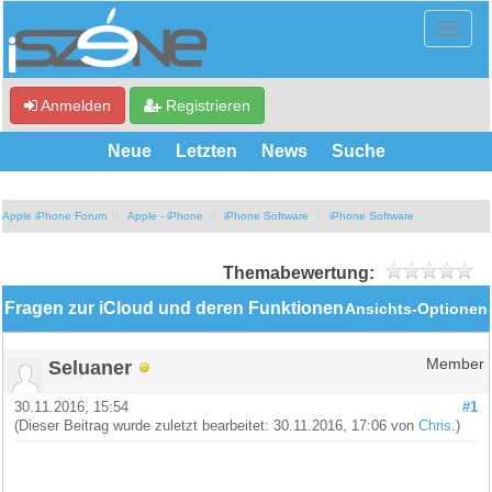
Anmelden
Registrieren
Neue
Letzten
News
Suche
Apple iPhone Forum
Apple - iPhone
iPhone Software
iPhone Software
Themabewertung:
Fragen zur iCloud und deren Funktionen
Ansichts-Optionen
Seluaner
Member
30.11.2016, 15:54
#1
(Dieser Beitrag wurde zuletzt bearbeitet: 30.11.2016, 17:06 von
Chris
.)