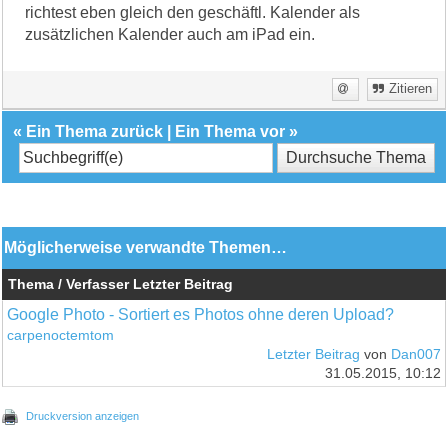
richtest eben gleich den geschäftl. Kalender als
zusätzlichen Kalender auch am iPad ein.
Zitieren
«
Ein Thema zurück
|
Ein Thema vor
»
Möglicherweise verwandte Themen…
Thema / Verfasser
Letzter Beitrag
Google Photo - Sortiert es Photos ohne deren Upload?
carpenoctemtom
Letzter Beitrag
von
Dan007
31.05.2015, 10:12
Druckversion anzeigen