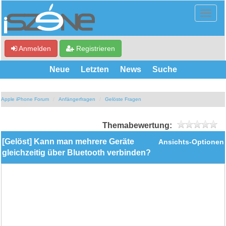
Anmelden
Registrieren
Neue
Letzten
News
Suche
Apple iPhone Forum
Anfängerfragen
Gelöste Fragen
Themabewertung:
[Gelöst] Kann man mehrere Geräte
Ansichts-Optionen
gleichzeitig über Bluetooth verbinden?