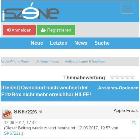
Anmelden
Registrieren
Neue
Letzten
News
Suche
Apple iPhone Forum
Anfängerfragen
Anfängerfragen & Notdienst
Themabewertung:
[Gelöst] Owncloud nach wechsel der
Ansichts-Optionen
FritzBox nicht mehr erreichbar HILFE!
SK6722s
Apple Freak
12.06.2017, 17:42
#1
(Dieser Beitrag wurde zuletzt bearbeitet: 12.06.2017, 19:57 von
SK6722s
.)