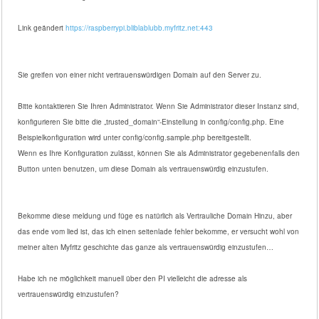
Link geändert
https://raspberrypi.bliblablubb.myfritz.net:443
Sie greifen von einer nicht vertrauenswürdigen Domain auf den Server zu.
Bitte kontaktieren Sie Ihren Administrator. Wenn Sie Administrator dieser Instanz sind,
konfigurieren Sie bitte die „trusted_domain“-Einstellung in config/config.php. Eine
Beispielkonfiguration wird unter config/config.sample.php bereitgestellt.
Wenn es Ihre Konfiguration zulässt, können Sie als Administrator gegebenenfalls den
Button unten benutzen, um diese Domain als vertrauenswürdig einzustufen.
Bekomme diese meldung und füge es natürlich als Vertrauliche Domain Hinzu, aber
das ende vom lied ist, das ich einen seitenlade fehler bekomme, er versucht wohl von
meiner alten Myfritz geschichte das ganze als vertrauenswürdig einzustufen…
Habe ich ne möglichkeit manuell über den PI vielleicht die adresse als
vertrauenswürdig einzustufen?