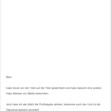
Moin,
habe heute von der 7490 auf die 7560 gewechselt und habe dadurch eine andere
https Adresse von Myfritz bekommen.
Jetzt habe ich wie üblich die Portfreigabe aktiviert, bekomme auch den Link für die
Owncloud dadurch generiert: