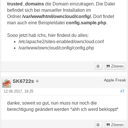
trusted_domains
die Domain einzutragen. Die Datei
befindet sich bei manueller Installation im
Ordner
/var/www/html/owncloud/config/
. Dort findet
man auch eine Beispieldatei
config.sample.php
.
Sooo jetzt hab ichs, hier findest du alles:
/etc/apache2/sites-enabled/owncloud.conf
/var/www/owncloud/config/config.php
Zitieren
SK6722s
Apple Freak
12.06.2017, 19:25
#7
danke, soweit so gut, nun muss nur noch die
berechtigung geändert werden *ahh ich werd bekloppt*
Zitieren