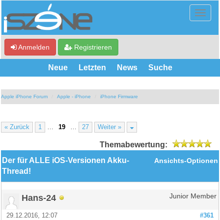
Anmelden
Registrieren
Neue
Letzten
News
Suche
Apple iPhone Forum
Apple - iPhone
iPhone Firmware
« Zurück
1
…
19
…
27
Weiter »
Themabewertung:
Der für ALLE iOS-Versionen Akku-
Ansichts-Optionen
Thread!
Hans-24
Junior Member
29.12.2016, 12:07
#361