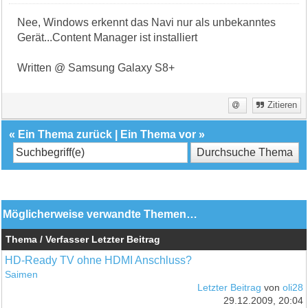
Nee, Windows erkennt das Navi nur als unbekanntes
Gerät...Content Manager ist installiert
Written @ Samsung Galaxy S8+
Zitieren
«
Ein Thema zurück
|
Ein Thema vor
»
Möglicherweise verwandte Themen…
Thema / Verfasser
Letzter Beitrag
HD-Ready TV ohne HDMI Anschluss?
Saimen
Letzter Beitrag
von
oli28
29.12.2009, 20:04