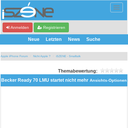
Anmelden
Registrieren
Neue
Letzten
News
Suche
Apple iPhone Forum
Nicht Apple ?
iSZENE - Smalltalk
Themabewertung:
Becker Ready 70 LMU startet nicht mehr
Ansichts-Optionen