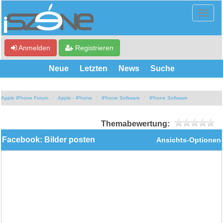
Anmelden
Registrieren
Neue
Letzten
News
Suche
Apple iPhone Forum
Apple - iPhone
iPhone Software
iPhone Software
Themabewertung:
Facebook: Bilder posten
Ansichts-Optionen