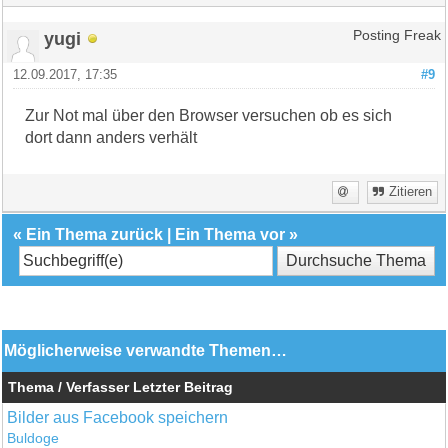
yugi
Posting Freak
12.09.2017, 17:35
#9
Zur Not mal über den Browser versuchen ob es sich
dort dann anders verhält
Zitieren
«
Ein Thema zurück
|
Ein Thema vor
»
Möglicherweise verwandte Themen…
Thema / Verfasser
Letzter Beitrag
Bilder aus Facebook speichern
Buldoge