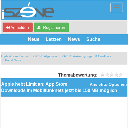
Anmelden
Registrieren
Neue
Letzten
News
Suche
Apple iPhone Forum
iSZENE Allgemein
iSZENE Ankündigungen & Feedback
Portal News
Themabewertung:
Apple hebt Limit an: App Store
Ansichts-Optionen
Downloads im Mobilfunknetz jetzt bis 150 MB möglich