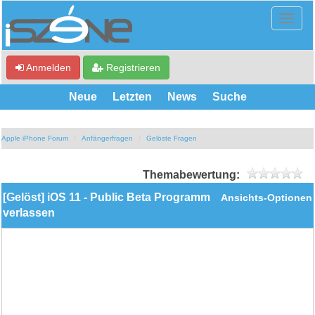
Anmelden
Registrieren
Neue
Letzten
News
Suche
Apple iPhone Forum
Anfängerfragen
Gelöste Fragen
Themabewertung:
[Gelöst] iOS 11 - Public Beta Programm
Ansichts-Optionen
verlassen