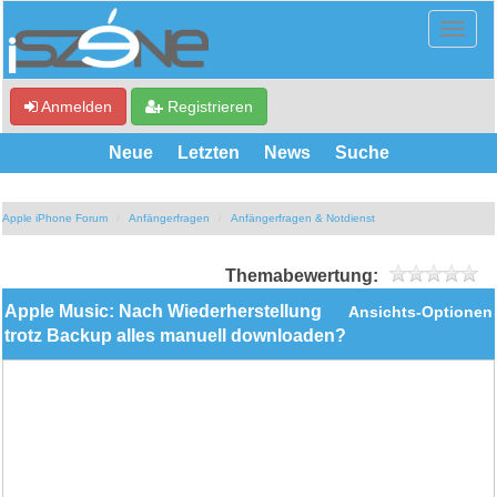
Anmelden
Registrieren
Neue
Letzten
News
Suche
Apple iPhone Forum
Anfängerfragen
Anfängerfragen & Notdienst
Themabewertung:
Apple Music: Nach Wiederherstellung
Ansichts-Optionen
trotz Backup alles manuell downloaden?