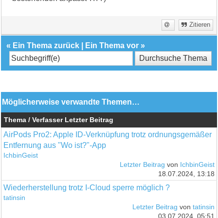
Zitieren
«
Ein Thema zurück
|
Ein Thema vor
»
Möglicherweise verwandte Themen…
Thema / Verfasser
Letzter Beitrag
AirPods Pro2: Apple ID-Verknüpfung trotz ordnungsgemäßer
Entfernung aus "Wo ist?"-App
IchbinGeist
Letzter Beitrag
von
IchbinGeist
18.07.2024, 13:18
Wiederherstellung trotz I-Cloud sperre möglich ?
tatinsin
Letzter Beitrag
von
tatinsin
03.07.2024, 05:51