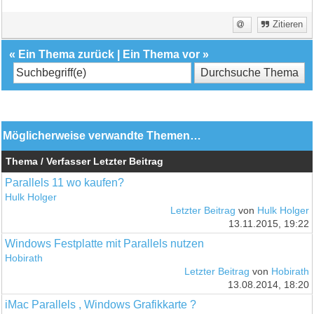
Zitieren
«
Ein Thema zurück
|
Ein Thema vor
»
Möglicherweise verwandte Themen…
Thema / Verfasser
Letzter Beitrag
Parallels 11 wo kaufen?
Hulk Holger
Letzter Beitrag
von
Hulk Holger
13.11.2015, 19:22
Windows Festplatte mit Parallels nutzen
Hobirath
Letzter Beitrag
von
Hobirath
13.08.2014, 18:20
iMac Parallels , Windows Grafikkarte ?