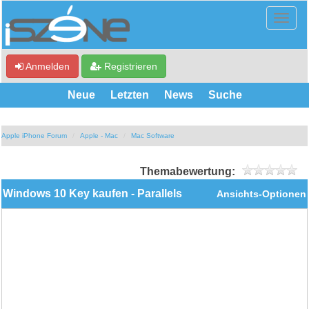
Anmelden
Registrieren
Neue
Letzten
News
Suche
Apple iPhone Forum
Apple - Mac
Mac Software
Themabewertung:
Windows 10 Key kaufen - Parallels
Ansichts-Optionen