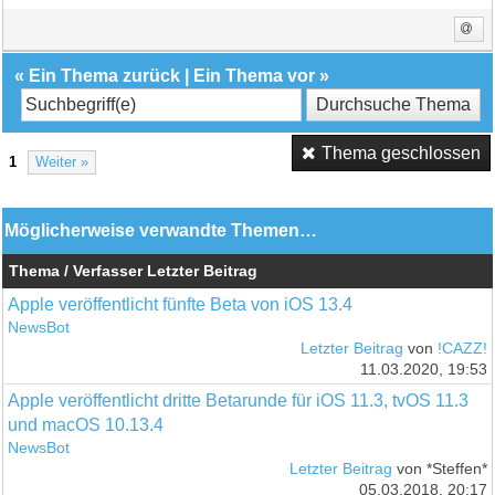
«
Ein Thema zurück
|
Ein Thema vor
»
Thema geschlossen
1
Weiter »
Möglicherweise verwandte Themen…
Thema / Verfasser
Letzter Beitrag
Apple veröffentlicht fünfte Beta von iOS 13.4
NewsBot
Letzter Beitrag
von
!CAZZ!
11.03.2020, 19:53
Apple veröffentlicht dritte Betarunde für iOS 11.3, tvOS 11.3
und macOS 10.13.4
NewsBot
Letzter Beitrag
von *Steffen*
05.03.2018, 20:17