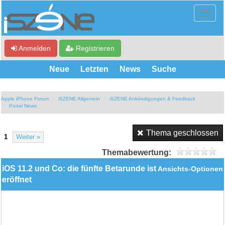
Anmelden
Registrieren
Neue
Letzten
News
Suche
Apple iPhone Forum
iSZENE Allgemein
iSZENE Ankündigungen & Feedback
Portal News
Thema geschlossen
1
Weiter »
Themabewertung:
iOS 11.2 und Co: die fünfte Betarunde ist
Ansichts-Optionen
eröffnet