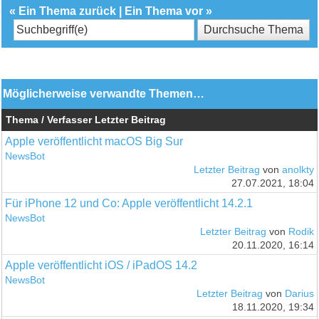
«
Ein Thema zurück
|
Ein Thema vor
»
Möglicherweise verwandte Themen…
Thema / Verfasser
Letzter Beitrag
Apple veröffentlicht macOS Big Sur
NewsBot
Letzter Beitrag
von
anolkty
27.07.2021, 18:04
Für iPhone 12 und Co: Apple veröffentlicht 14.2.1
NewsBot
Letzter Beitrag
von
Rodik
20.11.2020, 16:14
Apple veröffentlicht iOS / iPadOS 14.2
NewsBot
Letzter Beitrag
von
Darius
18.11.2020, 19:34