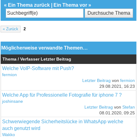
«
Ein Thema zurück
|
Ein Thema vor
»
« Zurück
2
Möglicherweise verwandte Themen…
Thema / Verfasser
Letzter Beitrag
Welche VoIP-Software mit Push?
fermion
Letzter Beitrag
von
fermion
29.08.2021, 16:23
Welche App für Professionelle Fotografie für iphone 7 ?
joshinsane
Letzter Beitrag
von
Stefan
08.01.2020, 09:25
Schwerwiegende Sicherheitslücke in WhatsApp welche
auch genutzt wird
Wakko