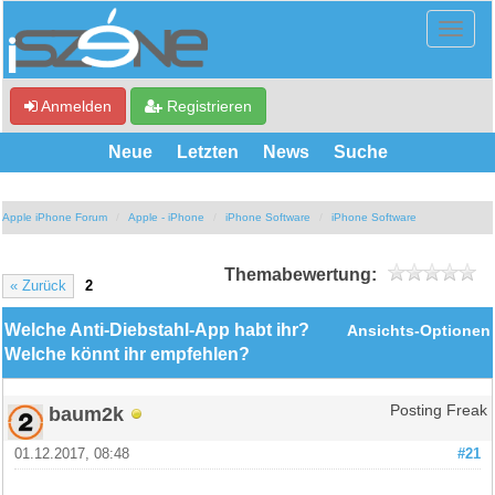
Anmelden
Registrieren
Neue
Letzten
News
Suche
Apple iPhone Forum
Apple - iPhone
iPhone Software
iPhone Software
Themabewertung:
« Zurück
2
Welche Anti-Diebstahl-App habt ihr?
Ansichts-Optionen
Welche könnt ihr empfehlen?
baum2k
Posting Freak
01.12.2017, 08:48
#21