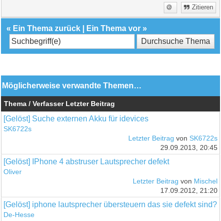
Zitieren
«
Ein Thema zurück
|
Ein Thema vor
»
Möglicherweise verwandte Themen…
Thema / Verfasser
Letzter Beitrag
[Gelöst] Suche externen Akku für idevices
SK6722s
Letzter Beitrag
von
SK6722s
29.09.2013, 20:45
[Gelöst] IPhone 4 abstruser Lautsprecher defekt
Oliver
Letzter Beitrag
von
Mischel
17.09.2012, 21:20
[Gelöst] iphone lautsprecher übersteuern das sie defekt sind?
De-Hesse