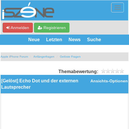
Anmelden
Registrieren
Neue
Letzten
News
Suche
Apple iPhone Forum
Anfängerfragen
Gelöste Fragen
Themabewertung:
[Gelöst] Echo Dot und der externen
Ansichts-Optionen
Lautsprecher