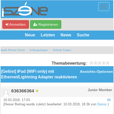
Anmelden
Registrieren
Neue
Letzten
News
Suche
Apple iPhone Forum
Anfängerfragen
Gelöste Fragen
Themabewertung:
[Gelöst] iPad (WiFi only) mit
Ansichts-Optionen
Ethernet/Lightning Adapter reaktivieren
636366364
Junior Member
10.03.2018, 17:03
#1
(Dieser Beitrag wurde zuletzt bearbeitet: 10.03.2018, 18:36 von
Darius
.)