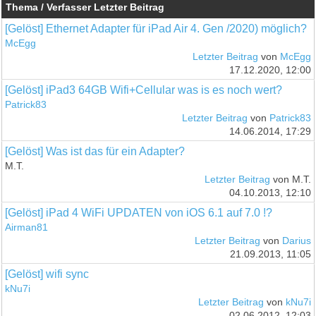
Thema / Verfasser
Letzter Beitrag
[Gelöst] Ethernet Adapter für iPad Air 4. Gen /2020) möglich?
McEgg
Letzter Beitrag
von
McEgg
17.12.2020, 12:00
[Gelöst] iPad3 64GB Wifi+Cellular was is es noch wert?
Patrick83
Letzter Beitrag
von
Patrick83
14.06.2014, 17:29
[Gelöst] Was ist das für ein Adapter?
M.T.
Letzter Beitrag
von M.T.
04.10.2013, 12:10
[Gelöst] iPad 4 WiFi UPDATEN von iOS 6.1 auf 7.0 !?
Airman81
Letzter Beitrag
von
Darius
21.09.2013, 11:05
[Gelöst] wifi sync
kNu7i
Letzter Beitrag
von
kNu7i
02.06.2012, 12:03