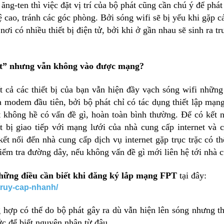
ăng-ten thì việc đặt vị trí của bộ phát cũng cần chú ý để phá
ệ cao, tránh các góc phòng. Bởi sóng wifi sẽ bị yếu khi gặp c
nơi có nhiều thiết bị điện tử, bởi khi ở gần nhau sẽ sinh ra t
ét” nhưng vẫn không vào được mạng?
t cả các thiết bị của bạn vẫn hiện đầy vạch sóng wifi những 
a modem đầu tiên, bởi bộ phát chỉ có tác dụng thiết lập mạn
t không hề có vấn đề gì, hoàn toàn bình thường. Để có kết 
 bị giao tiếp với mạng lưới của nhà cung cấp internet và 
kết nối đến nhà cung cấp dịch vụ internet gặp trục trặc có t
iểm tra đường dây, nếu không vấn đề gì mới liên hệ tới nhà 
hững điều cần biết khi đăng ký lắp mạng FPT
tại đây:
/truy-cap-nhanh/
 hợp có thể do bộ phát gây ra dù vẫn hiện lên sóng nhưng t
c để biết nguyên nhân từ đâu.