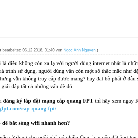
zt bearbeitet: 06.12.2018, 01:40 von
Ngoc Anh Nguyen
.)
 là điều không còn xa lạ với người dùng internet nhất là nh
uá trình sử dụng, người dùng vẫn còn một số thắc mắc như đặt
nhưng vẫn không truy cập được mạng? hay đặt bộ phát ở đâu 
giải đáp tất cả những vấn đề đó!
ưa
đăng ký lắp đặt mạng cáp quang FPT
thì hãy xem ngay K
ngfpt.com/cap-quang-fpt/
o để bắt sóng wifi nhanh hơn?
 nếu sử dụng cho ngôi nhà có nhiều tầng, bạn nên đặt ăng-ten