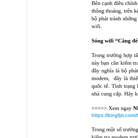
Bên cạnh điều chỉnh 
thông thoáng, trên k
bộ phát tránh những 
wifi.
Sóng wifi “Căng đ
Trong trường hợp tấ
này bạn cần kiểm tr
đầy nghĩa là bộ phá
modem, đây là thiết
quốc tế. Tình trạng 
nhà cung cấp. Hãy k
===>> Xem ngay
N
https://kingfpt.com
Trong một số trường
kiểm tra modem trướ