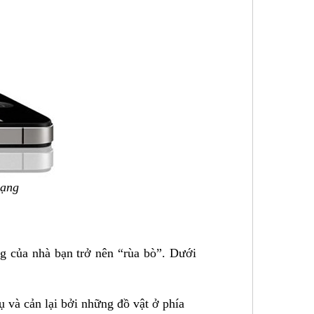
mạng
ng của nhà bạn trở nên “rùa bò”. Dưới
hụ và cản lại bởi những đồ vật ở phía