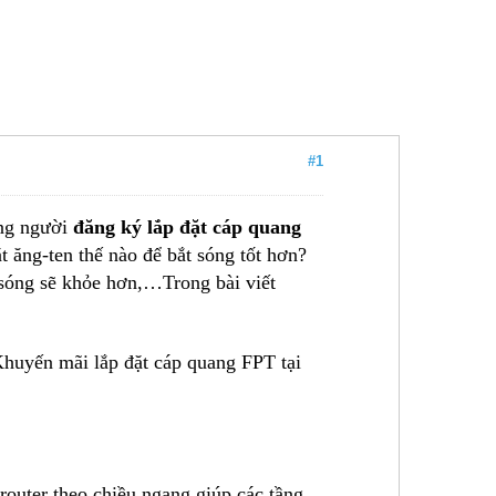
#1
ững người
đăng ký lắp đặt cáp quang
 ăng-ten thế nào để bắt sóng tốt hơn?
sóng sẽ khỏe hơn,…Trong bài viết
huyến mãi lắp đặt cáp quang FPT tại
 router theo chiều ngang giúp các tầng