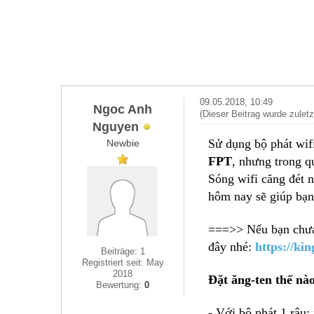
09.05.2018, 10:49
Ngoc Anh
(Dieser Beitrag wurde zulet
Nguyen
Sử dụng bộ phát wifi
Newbie
FPT
, nhưng trong q
Sóng wifi căng đét 
hôm nay sẽ giúp bạn 
===>> Nếu bạn ch
đây nhé:
https://ki
Beiträge: 1
Registriert seit: May
2018
Đặt ăng-ten thế nà
Bewertung:
0
- Với bộ phát 1 râu: