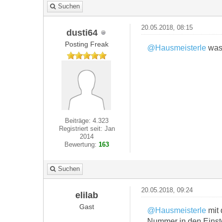
Suchen
20.05.2018, 08:15
dusti64
Posting Freak
@Hausmeisterle
was 
Beiträge: 4.323
Registriert seit: Jan
2014
Bewertung:
163
Suchen
20.05.2018, 09:24
elilab
Gast
@Hausmeisterle
mit 
Nummer in den Einst