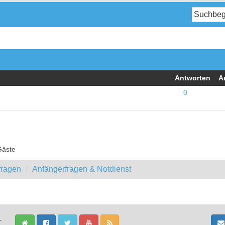
Antworten
A
0
Gäste
fragen
Anfängerfragen & Notdienst
-