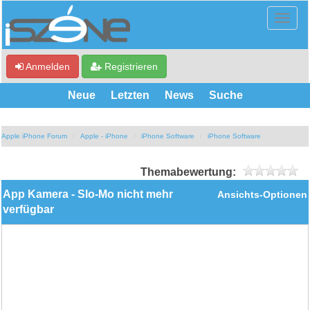
Anmelden
Registrieren
Neue
Letzten
News
Suche
Apple iPhone Forum
Apple - iPhone
iPhone Software
iPhone Software
Themabewertung:
App Kamera - Slo-Mo nicht mehr
Ansichts-Optionen
verfügbar