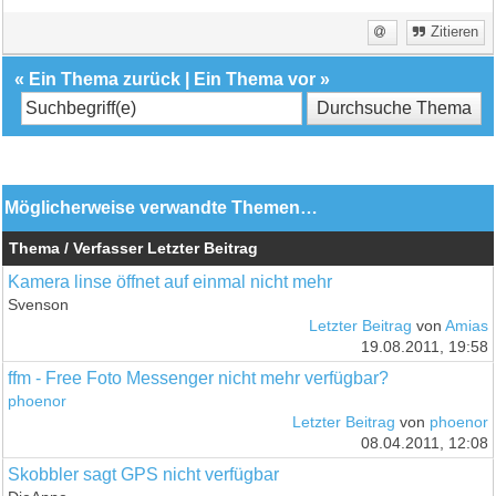
Zitieren
«
Ein Thema zurück
|
Ein Thema vor
»
Möglicherweise verwandte Themen…
Thema / Verfasser
Letzter Beitrag
Kamera linse öffnet auf einmal nicht mehr
Svenson
Letzter Beitrag
von
Amias
19.08.2011, 19:58
ffm - Free Foto Messenger nicht mehr verfügbar?
phoenor
Letzter Beitrag
von
phoenor
08.04.2011, 12:08
Skobbler sagt GPS nicht verfügbar