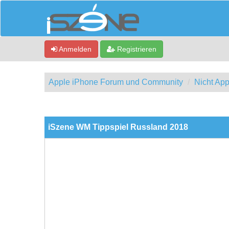
Anmelden
Registrieren
Apple iPhone Forum und Community
Nicht App
0 Bewertung(en) - 0 im Durchschnitt
1
2
3
4
5
iSzene WM Tippspiel Russland 2018