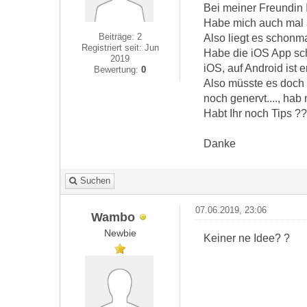
Bei meiner Freundin I
Habe mich auch mal a
Beiträge: 2
Also liegt es schonm
Registriert seit: Jun
Habe die iOS App scho
2019
iOS, auf Android ist e
Bewertung:
0
Also müsste es doch 
noch genervt...., ha
Habt Ihr noch Tips ?
Danke
Suchen
07.06.2019, 23:06
Wambo
Newbie
Keiner ne Idee? ?