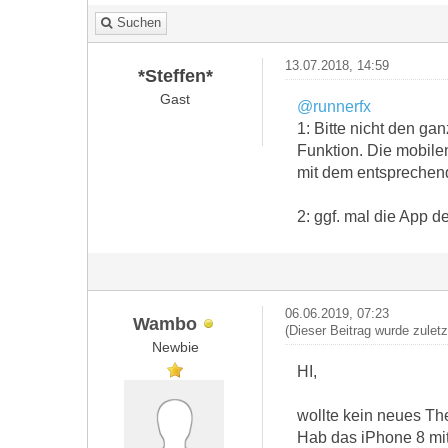
Suchen
13.07.2018, 14:59
*Steffen*
Gast
@runnerfx
1: Bitte nicht den ga
Funktion. Die mobile
mit dem entspreche
2: ggf. mal die App d
06.06.2019, 07:23
Wambo
(Dieser Beitrag wurde zulet
Newbie
HI,
wollte kein neues The
Hab das iPhone 8 mit