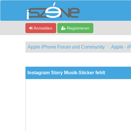
Anmelden
Registrieren
Apple iPhone Forum und Community
Apple - 
0 Bewertung(en) - 0 im Durchschnitt
1
2
3
4
5
Instagram Story Musik-Sticker fehlt