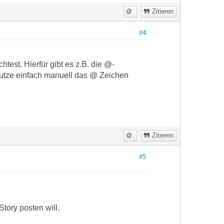
Zitieren
#4
htest. Hierfür gibt es z.B. die @-
nutze einfach manuell das @ Zeichen
Zitieren
#5
tory posten will.