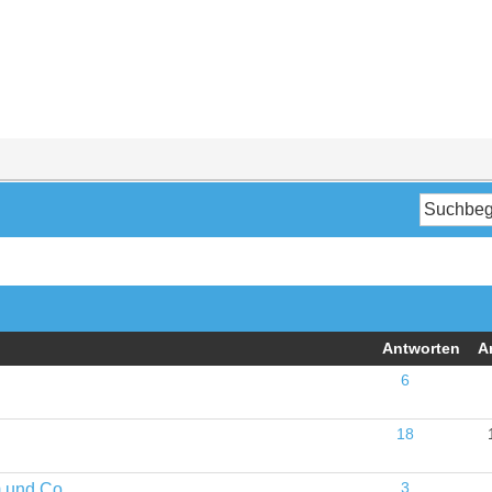
Antworten
A
6
18
m und Co
3