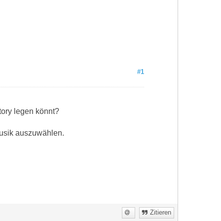
#1
tory legen könnt?
 Musik auszuwählen.
Zitieren