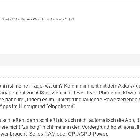
d 3 WiFi 32GB, iPad Air2 WiFi+LTE 64GB, iMac 27", TV3
ann ist meine Frage: warum? Komm mir nicht mit dem Akku-Ar
anagement von iOS ist ziemlich clever. Das iPhone merkt wenn 
ese dann frei, indem es im Hintergrund laufende Powerzerrende
Apps im Hintergrund "eingefroren".
 schließen, dann schließt du auch nicht automatisch die App, d
 sie nicht "zu lang" nicht mehr in den Vordergrund holst, sonst
ower braucht. Sei es RAM oder CPU/GPU-Power.