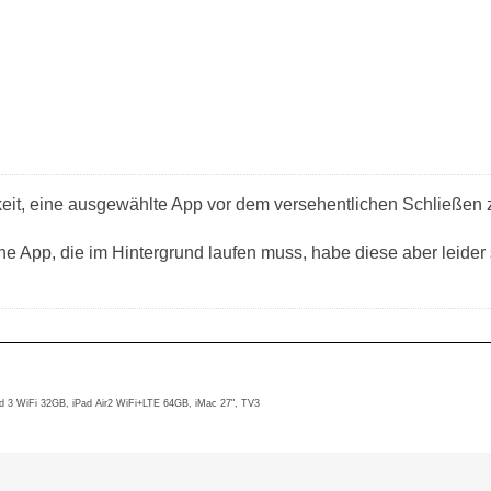
keit, eine ausgewählte App vor dem versehentlichen Schließen
ne App, die im Hintergrund laufen muss, habe diese aber leider
d 3 WiFi 32GB, iPad Air2 WiFi+LTE 64GB, iMac 27", TV3