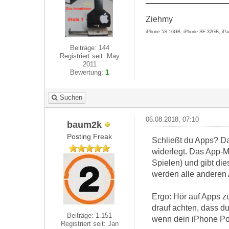
Ziehmy
iPhone 5S 16GB, iPhone SE 32GB, iPa
Beiträge: 144
Registriert seit: May
2011
Bewertung:
1
Suchen
06.08.2018, 07:10
baum2k
Posting Freak
Schließt du Apps? D
widerlegt. Das App-M
Spielen) und gibt di
werden alle anderen 
Ergo: Hör auf Apps zu
drauf achten, dass du
Beiträge: 1.151
wenn dein iPhone P
Registriert seit: Jan