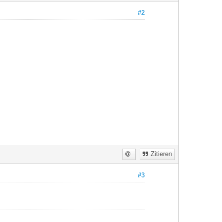
#2
Zitieren
#3