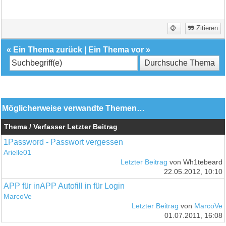
Zitieren
«
Ein Thema zurück
|
Ein Thema vor
»
Möglicherweise verwandte Themen…
Thema / Verfasser
Letzter Beitrag
1Password - Passwort vergessen
Arielle01
Letzter Beitrag
von Wh1tebeard
22.05.2012, 10:10
APP für inAPP Autofill in für Login
MarcoVe
Letzter Beitrag
von
MarcoVe
01.07.2011, 16:08