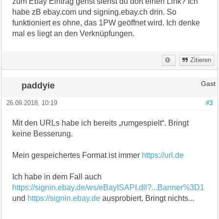
zum Ebay Eintrag gehst siehst du dort einen Link? Ich
habe zB ebay.com und signing.ebay.ch drin. So
funktioniert es ohne, das 1PW geöffnet wird. Ich denke
mal es liegt an den Verknüpfungen.
Zitieren
paddyie
Gast
26.09.2018, 10:19
#3
Mit den URLs habe ich bereits „rumgespielt“. Bringt
keine Besserung.
Mein gespeichertes Format ist immer
https://url.de
Ich habe in dem Fall auch
https://signin.ebay.de/ws/eBayISAPI.dll?...Banner%3D1
und
https://signin.ebay.de
ausprobiert. Bringt nichts...