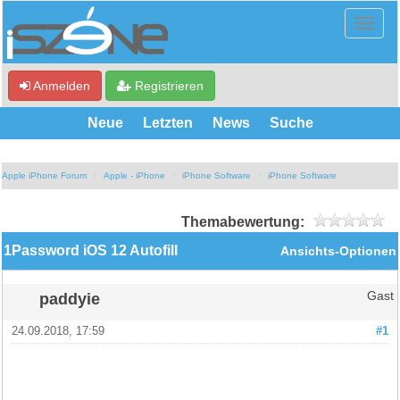
Anmelden
Registrieren
Neue
Letzten
News
Suche
Apple iPhone Forum
Apple - iPhone
iPhone Software
iPhone Software
Themabewertung:
1Password iOS 12 Autofill
Ansichts-Optionen
paddyie
Gast
24.09.2018, 17:59
#1